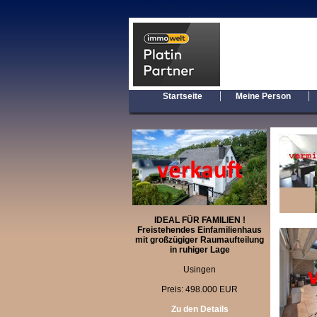
|
Startseite
Meine Person
IDEAL FÜR FAMILIEN !
Freistehendes Einfamilienhaus
mit großzügiger Raumaufteilung
in ruhiger Lage
Usingen
Preis: 498.000 EUR
Zu den Details