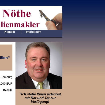
|
|
Kontakt
Impressum
 Homburg
.000 EUR
Details
"Ich stehe Ihnen jederzeit
mit Rat und Tat zur
Verfügung!