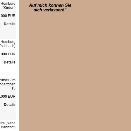
 Homburg
Auf mich können Sie
(Kirdorf)
sich verlassen!"
.000 EUR
Details
 Homburg
Eschbach)
.000 EUR
Details
ursel - Im
ngärtchen
15
.000 EUR
Details
im (Nähe
+ Bahnhof)