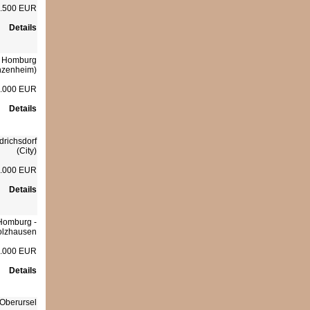
.500 EUR
Details
 Homburg
nzenheim)
.000 EUR
Details
drichsdorf
(City)
.000 EUR
Details
Homburg -
olzhausen
.000 EUR
Details
Oberursel