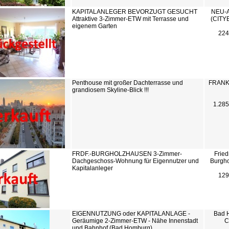
KAPITALANLEGER BEVORZUGT GESUCHT
NEU-
Attraktive 3-Zimmer-ETW mit Terrasse und
(CITY
eigenem Garten
224
Penthouse mit großer Dachterrasse und
FRANK
grandiosem Skyline-Blick !!!
1.28
FRDF.-BURGHOLZHAUSEN 3-Zimmer-
Fried
Dachgeschoss-Wohnung für Eigennutzer und
Burgh
Kapitalanleger
129
EIGENNUTZUNG oder KAPITALANLAGE -
Bad 
Geräumige 2-Zimmer-ETW - Nähe Innenstadt
C
und Bahnhof (Bad Homburg)