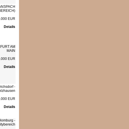
ANSPACH
BEREICH)
.000 EUR
Details
FURT AM
MAIN
5.000 EUR
Details
richsdorf -
olzhausen
.000 EUR
Details
Homburg -
itybereich