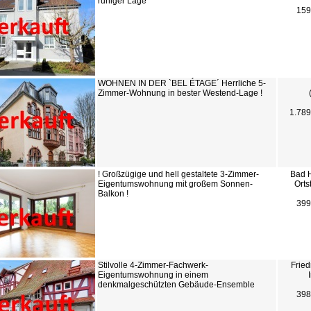
ruhiger Lage
159
WOHNEN IN DER `BEL ÉTAGE´ Herrliche 5-
Zimmer-Wohnung in bester Westend-Lage !
1.78
! Großzügige und hell gestaltete 3-Zimmer-
Bad 
Eigentumswohnung mit großem Sonnen-
Orts
Balkon !
399
Stilvolle 4-Zimmer-Fachwerk-
Fried
Eigentumswohnung in einem
denkmalgeschützten Gebäude-Ensemble
398