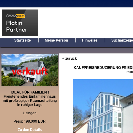
|
|
|
Startseite
Meine Person
Hinweise
Suchanzeig
< zurück
KAUFPREISREDUZIERUNG FRIEDRI
mod
IDEAL FÜR FAMILIEN !
Freistehendes Einfamilienhaus
mit großzügiger Raumaufteilung
in ruhiger Lage
Usingen
Preis: 498.000 EUR
Zu den Details