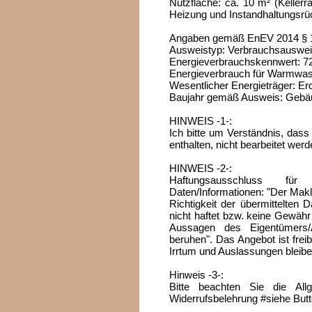
Nutzfläche: ca. 10 m² (Kellerr
Heizung und Instandhaltungsrü
Angaben gemäß EnEV 2014 § 
Ausweistyp: Verbrauchsausweis 
Energieverbrauchskennwert: 7
Energieverbrauch für Warmwass
Wesentlicher Energieträger: Er
Baujahr gemäß Ausweis: Gebä
HINWEIS -1-:
Ich bitte um Verständnis, das
enthalten, nicht bearbeitet wer
HINWEIS -2-:
Haftungsausschluss für i
Daten/Informationen: "Der Makler
Richtigkeit der übermittelten 
nicht haftet bzw. keine Gewähr
Aussagen des Eigentümers/A
beruhen". Das Angebot ist frei
Irrtum und Auslassungen bleibe
Hinweis -3-:
Bitte beachten Sie die All
Widerrufsbelehrung #siehe Butt