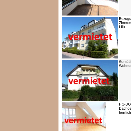
Bezugsf
Zimmer
Lift)
Gemütl
Wohnun
HG-DO
Dachges
herrlic