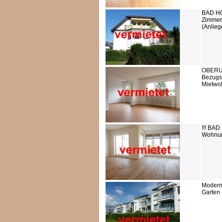
BAD HO
Zimmer
(Anlieg
OBERU
Bezugsf
Mietwo
!!! BA
Wohnung
Modern
Garten 