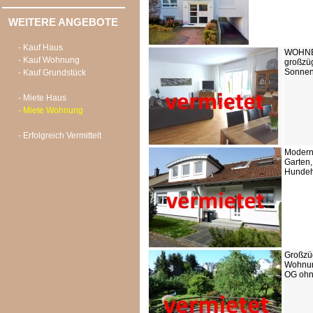
WEITERE ANGEBOTE
- Kauf Haus
WOHNE
- Kauf Wohnung
großzü
Sonnen
- Kauf Grundstück
- Miete Haus
- Miete Wohnung
- Erfolgreich Vermittelt
Modern
Garten,
Hundeha
Großzüg
Wohnun
OG ohne