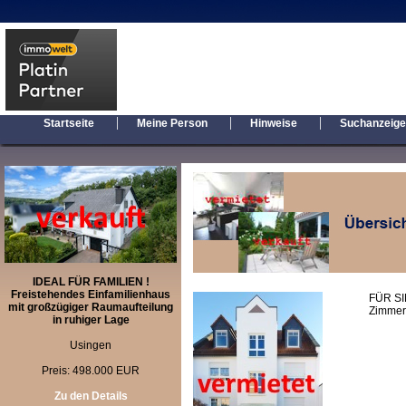
|
|
|
Startseite
Meine Person
Hinweise
Suchanzeig
IDEAL FÜR FAMILIEN !
Freistehendes Einfamilienhaus
FÜR SI
mit großzügiger Raumaufteilung
Zimmer
in ruhiger Lage
Usingen
Preis: 498.000 EUR
Zu den Details