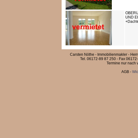
OBERU
UND EI
+Dachte
Carsten Nöthe - Immobilienmakler - Her
Tel. 06172-89 87 250 - Fax 06172-
Termine nur nach v
AGB
-
Wid