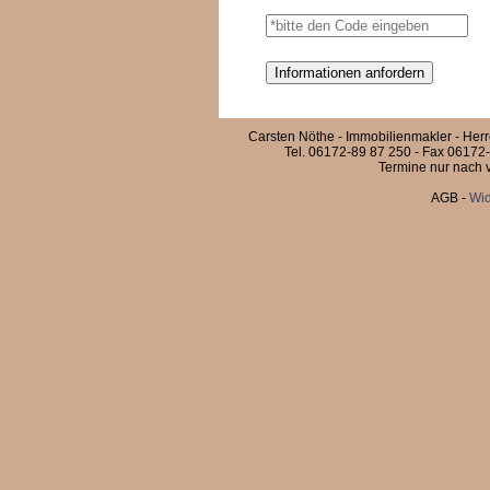
Carsten Nöthe - Immobilienmakler - Her
Tel. 06172-89 87 250 - Fax 06172-
Termine nur nach v
AGB
-
Wid