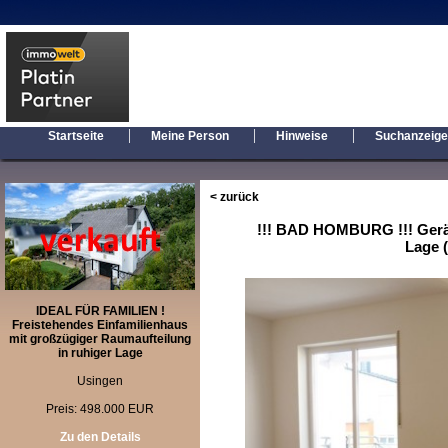
|
|
|
Startseite
Meine Person
Hinweise
Suchanzeig
< zurück
!!! BAD HOMBURG !!! Gerä
Lage (
IDEAL FÜR FAMILIEN !
Freistehendes Einfamilienhaus
mit großzügiger Raumaufteilung
in ruhiger Lage
Usingen
Preis: 498.000 EUR
Zu den Details