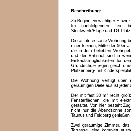
Beschreibung:
Zu Beginn ein wichtiger Hinweis
Im nachfolgenden Text bit
Stockwerk/Etage und TG-Platz 
Diese interessante Wohnung bef
einer kleinen, Mitte der 90er J
die in dem beliebten Wohngebie
und der Bahnhof sind in wenig
Einkaufsmöglichkeiten für de
Grundschule liegen gleich um
Platzenberg- mit Kinderspielpl
Die Wohnung verfügt über e
geräumigen Diele aus ist jeder
Der mit fast 30 m² recht groß
Fensterflächen, die mit elekt
gestaltet. Von hier besteht Z
nicht nur die Abendsonne son
Taunus und Feldberg genießen 
Zwei geräumige Zimmer, das g
Terrasse, eine komplett ausg