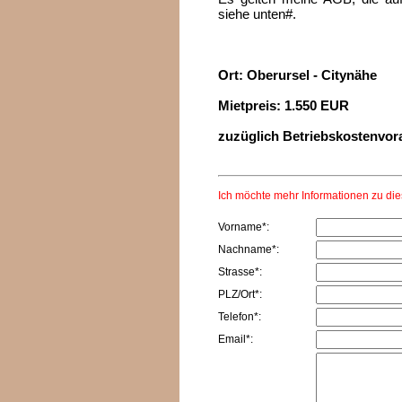
siehe unten#.
Ort: Oberursel - Citynähe
Mietpreis: 1.550 EUR
zuzüglich Betriebskostenvor
Ich möchte mehr Informationen zu di
Vorname*:
Nachname*:
Strasse*:
PLZ/Ort*:
Telefon*:
Email*: