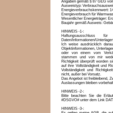
Angaben gemäß § 87 GEG vom
Ausweistyp: Verbrauchsausweis 
Energieverbrauchskennwert: 1
Energieverbrauch für Warmwass
Wesentlicher Energieträger: Er
Baujahr gemäß Ausweis: Gebäu
HINWEIS -1-:
Haftungsausschluss für i
Daten/Informationen/Unterlagen
Ich weise ausdrücklich dara
Objektinformationen, Unterlage
oder von einem vom Verkäuf
stammen und von mir weder 
Richtigkeit überprüft worden 
auf ihre Vollständigkeit und Ri
Vollständigkeit und Richtigke
nicht, außer bei Vorsatz.
Das Angebot ist freibleibend, 
Auslassungen bleiben vorbehal
HINWEIS -2-:
Bitte beachten Sie die Erlä
#DSGVO# unter dem Link DA
HINWEIS -3-:
Es gelten meine AGB, die au