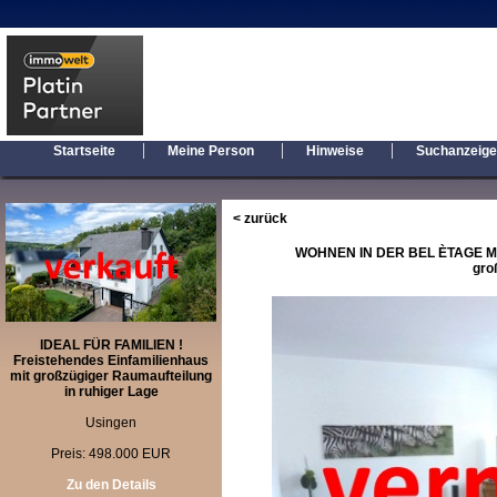
|
|
|
Startseite
Meine Person
Hinweise
Suchanzeig
< zurück
WOHNEN IN DER BEL ÈTAGE Mod
gro
IDEAL FÜR FAMILIEN !
Freistehendes Einfamilienhaus
mit großzügiger Raumaufteilung
in ruhiger Lage
Usingen
Preis: 498.000 EUR
Zu den Details