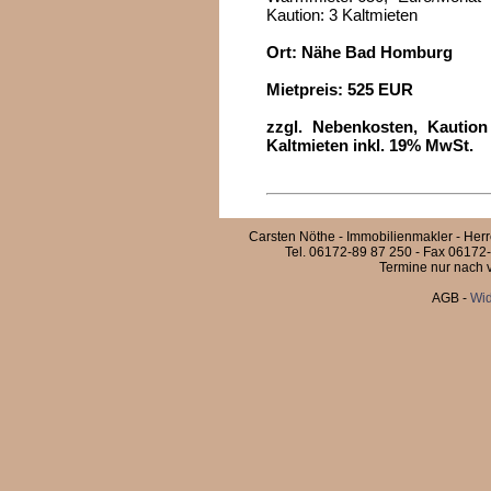
Kaution: 3 Kaltmieten
Ort: Nähe Bad Homburg
Mietpreis: 525 EUR
zzgl. Nebenkosten, Kautio
Kaltmieten inkl. 19% MwSt.
Carsten Nöthe - Immobilienmakler - Her
Tel. 06172-89 87 250 - Fax 06172-
Termine nur nach v
AGB
-
Wid