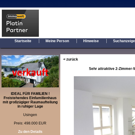
|
|
|
Startseite
Meine Person
Hinweise
Suchanzeig
< zurück
Sehr attraktive 2-Zimmer-
IDEAL FÜR FAMILIEN !
Freistehendes Einfamilienhaus
mit großzügiger Raumaufteilung
in ruhiger Lage
Usingen
Preis: 498.000 EUR
Zu den Details