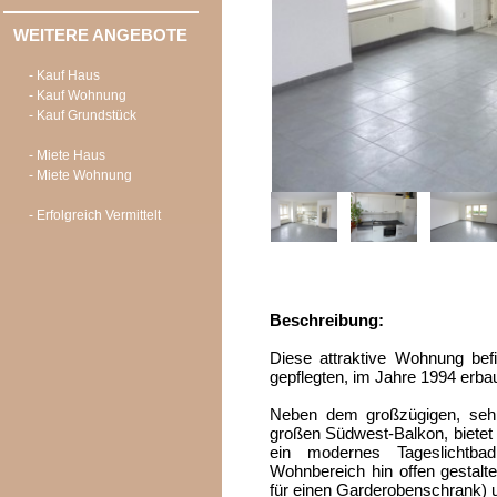
WEITERE ANGEBOTE
- Kauf Haus
- Kauf Wohnung
- Kauf Grundstück
- Miete Haus
- Miete Wohnung
- Erfolgreich Vermittelt
Beschreibung:
Diese attraktive Wohnung bef
gepflegten, im Jahre 1994 erba
Neben dem großzügigen, sehr
großen Südwest-Balkon, bietet
ein modernes Tageslicht
Wohnbereich hin offen gestalt
für einen Garderobenschrank) 