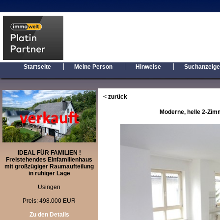
|
|
|
Startseite
Meine Person
Hinweise
Suchanzeig
< zurück
Moderne, helle 2-Zim
IDEAL FÜR FAMILIEN !
Freistehendes Einfamilienhaus
mit großzügiger Raumaufteilung
in ruhiger Lage
Usingen
Preis: 498.000 EUR
Zu den Details