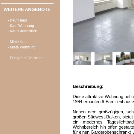
WEITERE ANGEBOTE
- Kauf Haus
- Kauf Wohnung
- Kauf Grundstück
- Miete Haus
- Miete Wohnung
- Erfolgreich Vermittelt
Beschreibung:
Diese attraktive Wohnung befi
1994 erbauten 6-Familienhause
Neben dem großzügigen, sehr
großen Südwest-Balkon, bietet
ein modernes Tageslicht
Wohnbereich hin offen gestalt
für einen Garderobenschrank) 