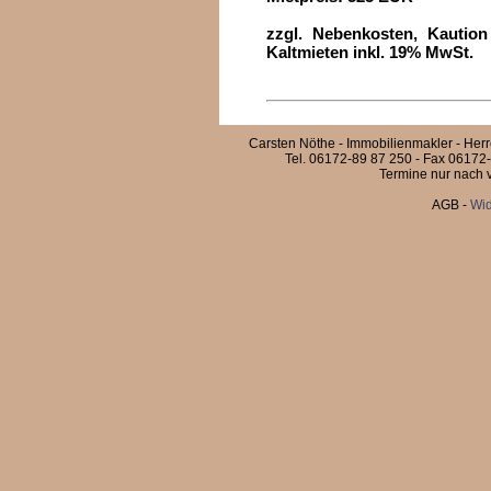
zzgl. Nebenkosten, Kautio
Kaltmieten inkl. 19% MwSt.
Carsten Nöthe - Immobilienmakler - Her
Tel. 06172-89 87 250 - Fax 06172-
Termine nur nach v
AGB
-
Wid