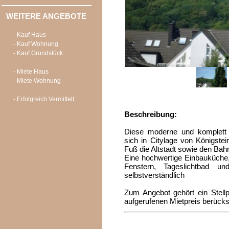
WEITERE ANGEBOTE
- Kauf Haus
- Kauf Wohnung
- Kauf Grundstück
- Miete Haus
- Miete Wohnung
- Erfolgreich Vermittelt
Beschreibung:
Diese moderne und komplett 
sich in Citylage von Königste
Fuß die Altstadt sowie den Bah
Eine hochwertige Einbauküche,
Fenstern, Tageslichtbad un
selbstverständlich
Zum Angebot gehört ein Stellpl
aufgerufenen Mietpreis berücksi