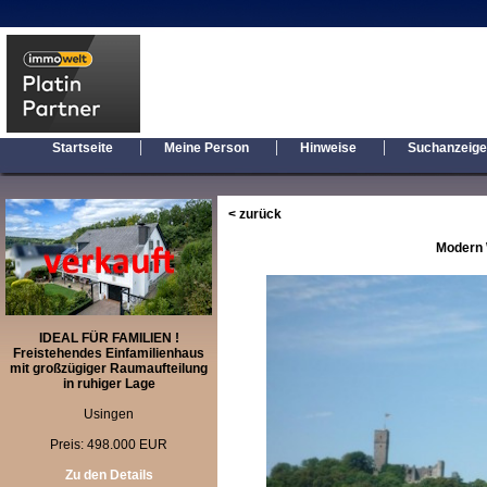
|
|
|
Startseite
Meine Person
Hinweise
Suchanzeig
< zurück
Modern 
IDEAL FÜR FAMILIEN !
Freistehendes Einfamilienhaus
mit großzügiger Raumaufteilung
in ruhiger Lage
Usingen
Preis: 498.000 EUR
Zu den Details