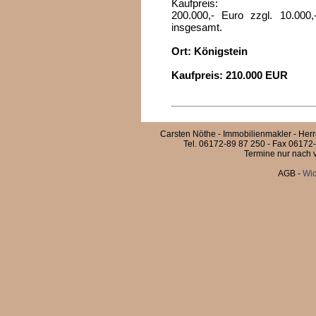
Kaufpreis:
200.000,- Euro zzgl. 10.000
insgesamt.
Ort: Königstein
Kaufpreis: 210.000 EUR
Carsten Nöthe - Immobilienmakler - Her
Tel. 06172-89 87 250 - Fax 06172-
Termine nur nach v
AGB
-
Wid