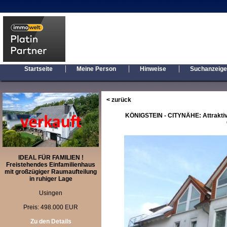
|
|
|
Startseite
Meine Person
Hinweise
Suchanzeig
< zurück
KÖNIGSTEIN - CITYNÄHE: Attraktiv
IDEAL FÜR FAMILIEN !
Freistehendes Einfamilienhaus
mit großzügiger Raumaufteilung
in ruhiger Lage
Usingen
Preis: 498.000 EUR
Zu den Details