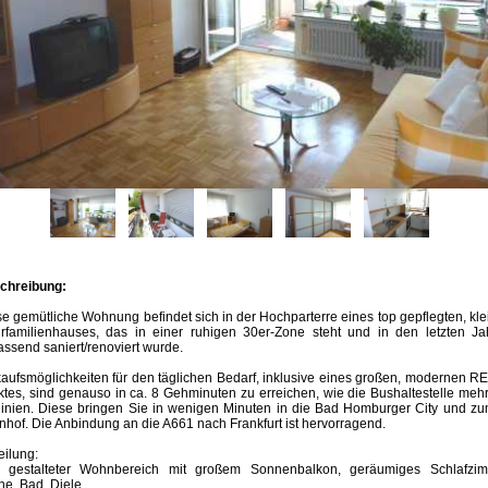
chreibung:
e gemütliche Wohnung befindet sich in der Hochparterre eines top gepflegten, kl
rfamilienhauses, das in einer ruhigen 30er-Zone steht und in den letzten Ja
ssend saniert/renoviert wurde.
aufsmöglichkeiten für den täglichen Bedarf, inklusive eines großen, modernen 
tes, sind genauso in ca. 8 Gehminuten zu erreichen, wie die Bushaltestelle meh
linien. Diese bringen Sie in wenigen Minuten in die Bad Homburger City und zu
hof. Die Anbindung an die A661 nach Frankfurt ist hervorragend.
eilung:
l gestalteter Wohnbereich mit großem Sonnenbalkon, geräumiges Schlafzim
e, Bad, Diele.