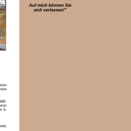
Auf mich können Sie
sich verlassen!"
einen
hren
REWE-
rerer
m S-
mer,