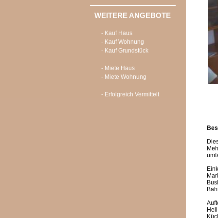
WEITERE ANGEBOTE
- Kauf Haus
- Kauf Wohnung
- Kauf Grundstück
- Miete Haus
- Miete Wohnung
- Erfolgreich Vermittelt
Bes
Dies
Meh
umfa
Eink
Mark
Bus
Bahn
Auft
Hel
Küch