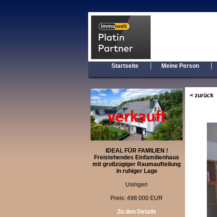
|
Startseite
Meine Person
< zurück
IDEAL FÜR FAMILIEN !
Freistehendes Einfamilienhaus
mit großzügiger Raumaufteilung
in ruhiger Lage
Usingen
Preis: 498.000 EUR
Zu den Details