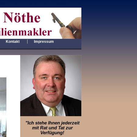
|
|
Kontakt
Impressum
"Ich stehe Ihnen jederzeit
mit Rat und Tat zur
Verfügung!