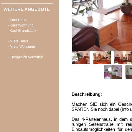
WEITERE ANGEBOTE
- Kauf Haus
- Kauf Wohnung
- Kauf Grundstück
- Miete Haus
- Miete Wohnung
- Erfolgreich Vermittelt
Beschreibung:
Machen SIE sich ein Gesche
SPAREN Sie noch dabei (Info un
Das 4-Parteienhaus, in dem si
ruhigen Seitenstraße mit rei
Einkaufsmöglichkeiten für de