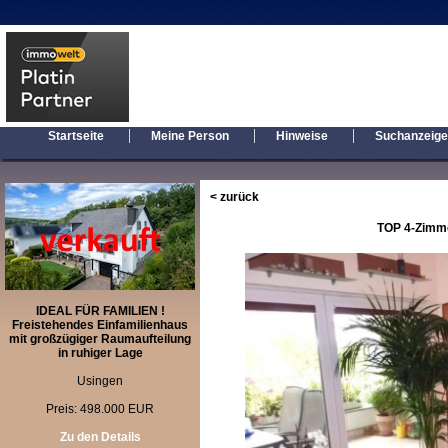
|
|
|
Startseite
Meine Person
Hinweise
Suchanzeig
< zurück
TOP 4-Zimme
IDEAL FÜR FAMILIEN !
Freistehendes Einfamilienhaus
mit großzügiger Raumaufteilung
in ruhiger Lage
Usingen
Preis: 498.000 EUR
Zu den Details