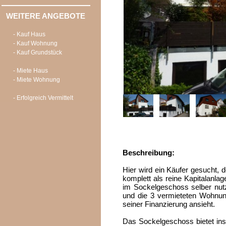
WEITERE ANGEBOTE
- Kauf Haus
- Kauf Wohnung
- Kauf Grundstück
- Miete Haus
- Miete Wohnung
- Erfolgreich Vermittelt
Beschreibung:
Hier wird ein Käufer gesucht, 
komplett als reine Kapitalanlage
im Sockelgeschoss selber nutzt
und die 3 vermieteten Wohnung
seiner Finanzierung ansieht.
Das Sockelgeschoss bietet ins