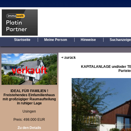
|
|
|
Startseite
Meine Person
Hinweise
Suchanzeig
< zurück
KAPITALANLAGE und/oder TEI
Partei
IDEAL FÜR FAMILIEN !
Freistehendes Einfamilienhaus
mit großzügiger Raumaufteilung
in ruhiger Lage
Usingen
Preis: 498.000 EUR
Zu den Details