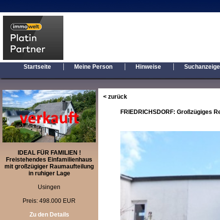
|
|
|
Startseite
Meine Person
Hinweise
Suchanzeig
< zurück
FRIEDRICHSDORF: Großzügiges Reihe
IDEAL FÜR FAMILIEN !
Freistehendes Einfamilienhaus
mit großzügiger Raumaufteilung
in ruhiger Lage
Usingen
Preis: 498.000 EUR
Zu den Details