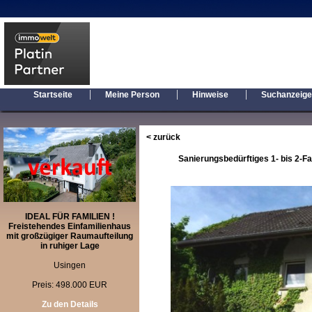
|
|
|
Startseite
Meine Person
Hinweise
Suchanzeig
< zurück
Sanierungsbedürftiges 1- bis 2-F
IDEAL FÜR FAMILIEN !
Freistehendes Einfamilienhaus
mit großzügiger Raumaufteilung
in ruhiger Lage
Usingen
Preis: 498.000 EUR
Zu den Details