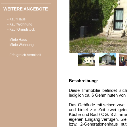
WEITERE ANGEBOTE
- Kauf Haus
- Kauf Wohnung
- Kauf Grundstück
- Miete Haus
- Miete Wohnung
- Erfolgreich Vermittelt
Beschreibung:
Diese Immobilie befindet sic
lediglich ca. 6 Gehminuten von 
Das Gebäude mit seinen zwei V
und bietet zur Zeit zwei get
Küche und Bad / OG: 3 Zimmer 
eigenen Eingang verfügen. Sie
bzw. 2-Generationenhaus nut