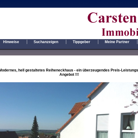
|
|
|
|
Hinweise
Suchanzeigen
Tippgeber
Meine Partner
Modernes, hell gestaltetes Reiheneckhaus - ein überzeugendes Preis-Leistungs
Angebot !!!