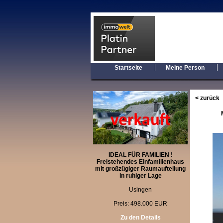
|
Startseite
Meine Person
< zurück
IDEAL FÜR FAMILIEN !
Freistehendes Einfamilienhaus
mit großzügiger Raumaufteilung
in ruhiger Lage
Usingen
Preis: 498.000 EUR
Zu den Details