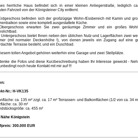
ses herrliche Haus befindet sich in einer kleinen Anliegerstraße, lediglich ca
ten Fahrzeit von der Königsteiner City entfernt.
Erdgeschoss befinden sich der großzügige Wohn-/Essbereich mit Kamin und gr
nenbalkon sowie eine komplett ausgestattete Küche.
Obergeschoss erwarten Sie zwei geräumige Zimmer und ein großes Wohlf
slichtbad.
 Untergeschoss bietet Ihnen neben den üblichen Nutz-und Lagerflächen zwei wei
mer (mit normaler Deckenhöhe !), von denen jeweils ein Zugang auf eine g
dachte Terrasse besteht, und ein Duschbad.
iesem tollen Angebot gehören weiterhin eine Garage und zwei Stellplätze.
 denke die Fotos und diese Kurzbeschreibung haben Ihr Interesse geweckt - Ne
unbedingt noch heute Kontakt mit mir auf !!!
en:
ekt-Nr.: H-VK135
fläche: ca. 135 m² zzgl. ca. 17 m² Terrassen- und Balkonflächen (1/2 von ca. 34 m
fläche: ca. 30 m²
ndstücksgröße: ca. 455 m²
: Nähe Königstein
fpreis: 300.000 EUR