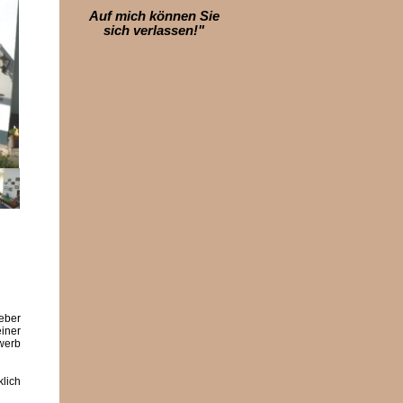
Auf mich können Sie
sich verlassen!"
eber
iner
werb
klich