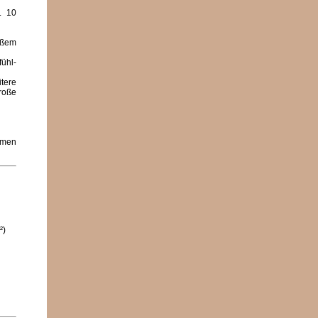
. 10
oßem
ühl-
tere
roße
hmen
²)