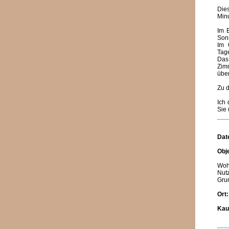
Die
Minu
Im 
Son
Im 
Tage
Das
Zim
über
Zu d
Ich
Sie 
Dat
Obj
Wohn
Nutz
Gru
Ort
Kau