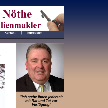
|
|
Kontakt
Impressum
-
"Ich stehe Ihnen jederzeit
mit Rat und Tat zur
Verfügung!