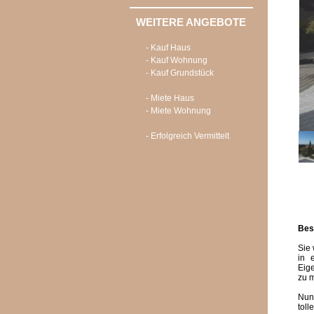
WEITERE ANGEBOTE
- Kauf Haus
- Kauf Wohnung
- Kauf Grundstück
- Miete Haus
- Miete Wohnung
- Erfolgreich Vermittelt
Bes
Sie
in 
Eig
zu 
Nun,
toll