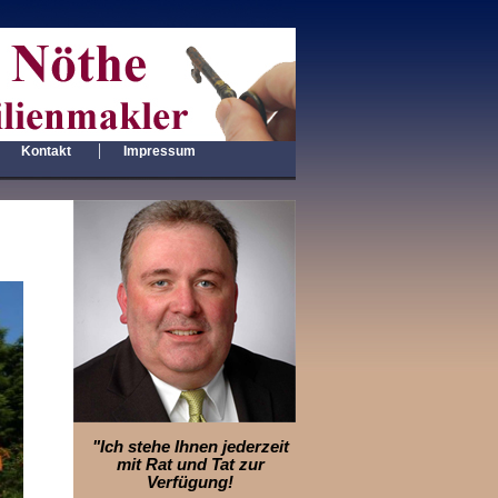
|
|
Kontakt
Impressum
"Ich stehe Ihnen jederzeit
mit Rat und Tat zur
Verfügung!