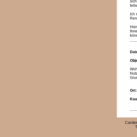
sich
teil
Ich 
Ren
Hier
Ihn
kön
Dat
Obj
Woh
Nutz
Grun
Ort
Kau
Carste
T