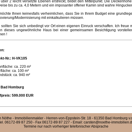
 über 2 leicht versetzte Ebenen erstreckt, bildet den Mittelpunkt. Die Deckenhöh
weise bis zu ca. 4,0 Metern und ein imposanter offener Kamin sind wahre Hingucker
möchte Ihnen keinesfalls verheimlichen, dass Sie in Ihrem Budget eine grundle
ovierung/Modernisierung mit einkalkulieren müssen.
 sollten Sie sich unbedingt vor Ort einen eigenen Einruck verschaffen. Ich freue 
en dieses ungewöhnliche Haus bei einer gemeinsamen Besichtigung vorstelle
nen !
en:
ekt-Nr.: H-VK105
nfläche: ca. 220 m²
fläche: ca. 100 m²
dstück: ca. 940 m²
: Bad Homburg
fpreis: 599.000 EUR
n Nöthe - Immobilienmakler - Herren-von-Eppstein-Str. 18 - 61350 Bad Homburg v.
el. 06172-89 87 250 - Fax 06172-89 87 227 - Email:
carsten@noethe-immobilien.
Termine nur nach vorheriger telefonischer Absprache