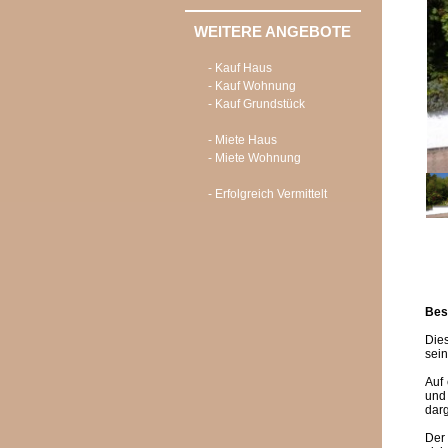
WEITERE ANGEBOTE
- Kauf Haus
- Kauf Wohnung
- Kauf Grundstück
- Miete Haus
- Miete Wohnung
- Erfolgreich Vermittelt
Bes
Die
sei
Auf 
und
darg
Der