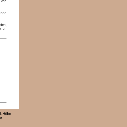
e von
.
gende
mich,
n zu
d. Höhe
de