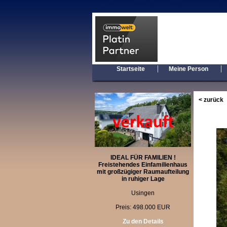
|
Startseite
Meine Person
< zurück
IDEAL FÜR FAMILIEN !
Freistehendes Einfamilienhaus
mit großzügiger Raumaufteilung
in ruhiger Lage
Usingen
Preis: 498.000 EUR
Zu den Details