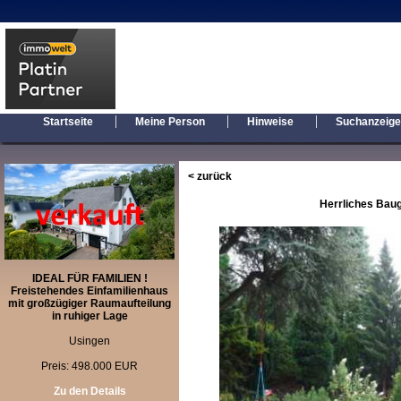
|
|
|
Startseite
Meine Person
Hinweise
Suchanzeig
< zurück
Herrliches Bau
IDEAL FÜR FAMILIEN !
Freistehendes Einfamilienhaus
mit großzügiger Raumaufteilung
in ruhiger Lage
Usingen
Preis: 498.000 EUR
Zu den Details