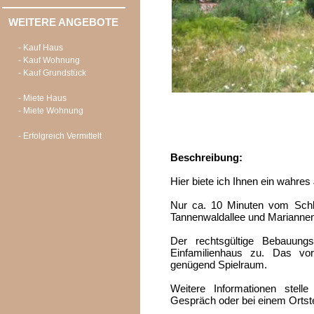
WEITERE ANGEBOTE
- Kauf Haus
- Kauf Wohnung
- Kauf Grundstück
- Miete Haus
- Miete Wohnung
- Erfolgreich Vermittelt
Beschreibung:
Hier biete ich Ihnen ein wahres 
Nur ca. 10 Minuten vom Schlo
Tannenwaldallee und Mariannenw
Der rechtsgültige Bebauung
Einfamilienhaus zu. Das vo
genügend Spielraum.
Weitere Informationen stell
Gespräch oder bei einem Ortst