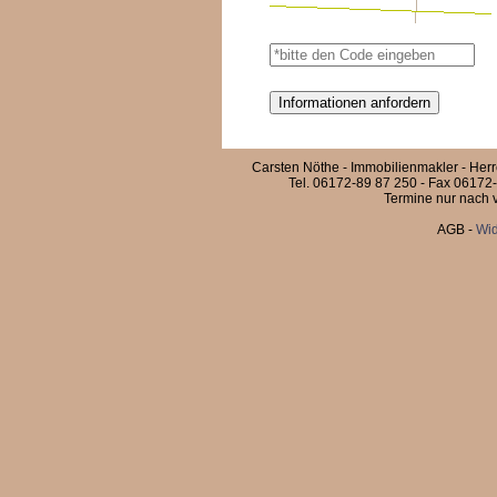
Carsten Nöthe - Immobilienmakler - Her
Tel. 06172-89 87 250 - Fax 06172-
Termine nur nach v
AGB
-
Wid