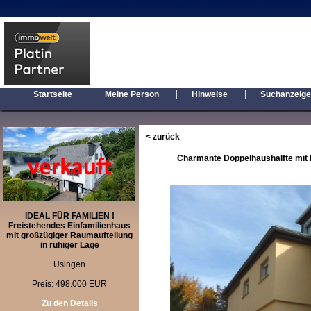
|
|
|
Startseite
Meine Person
Hinweise
Suchanzeig
< zurück
Charmante Doppelhaushälfte mit E
IDEAL FÜR FAMILIEN !
Freistehendes Einfamilienhaus
mit großzügiger Raumaufteilung
in ruhiger Lage
Usingen
Preis: 498.000 EUR
Zu den Details