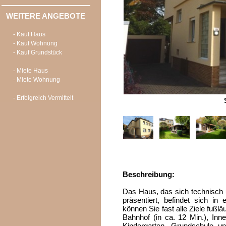
WEITERE ANGEBOTE
- Kauf Haus
- Kauf Wohnung
- Kauf Grundstück
- Miete Haus
- Miete Wohnung
- Erfolgreich Vermittelt
Beschreibung:
Das Haus, das sich technisch 
präsentiert, befindet sich in
können Sie fast alle Ziele fußlä
Bahnhof (in ca. 12 Min.), Inne
Kindergarten, Grundschule u