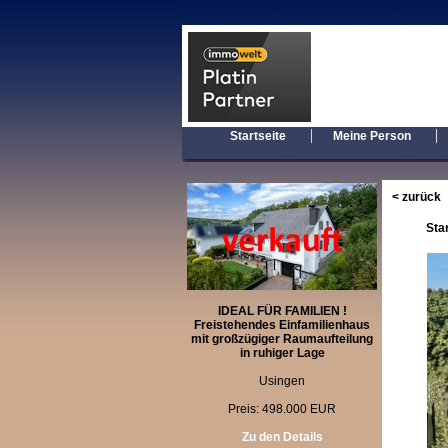
|
Startseite
Meine Person
< zurück
Sta
IDEAL FÜR FAMILIEN !
Freistehendes Einfamilienhaus
mit großzügiger Raumaufteilung
in ruhiger Lage
Usingen
Preis: 498.000 EUR
Zu den Details