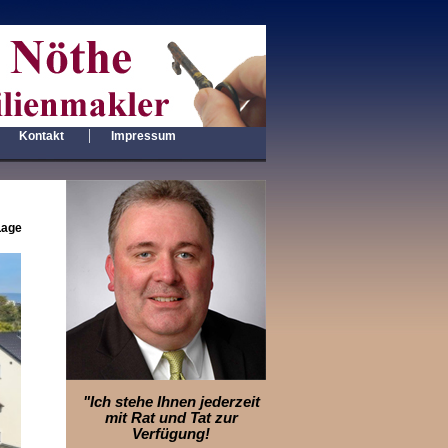
|
|
Kontakt
Impressum
Lage
"Ich stehe Ihnen jederzeit
mit Rat und Tat zur
Verfügung!