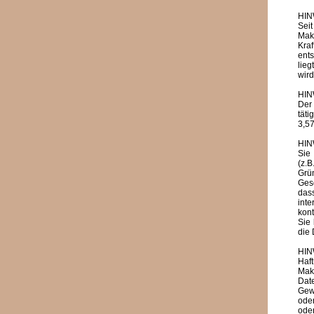
HIN
Seit
Mak
Kra
ent
lieg
wird
HIN
Der 
täti
3,57
HIN
Sie
(z.
Grün
Gesc
dass
int
kon
Sie
die
HIN
Haf
Mak
Date
Gew
ode
oder