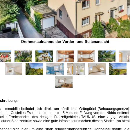
Drohnenaufnahme der Vorder- und Seitenansicht
chreibung:
se Immobilie befindet sich direkt am nördlichen Grüngürtel (Bebauungsgrenze)
hrten Ortsteiles Eschersheim - nur ca. 5 Minuten Fußweg von der Nidda entfernt
nelle Erreichbarkeit des riesigen Freizeitgebietes TAUNUS, eine zügige Anfahrt
kfurter Stadtzentrum sowie eine gute Infrastruktur machen diesen Stadtteil so attrak
handelt sich hier um eine stark renovierungsbedürftige Doppelhaushälfte, die