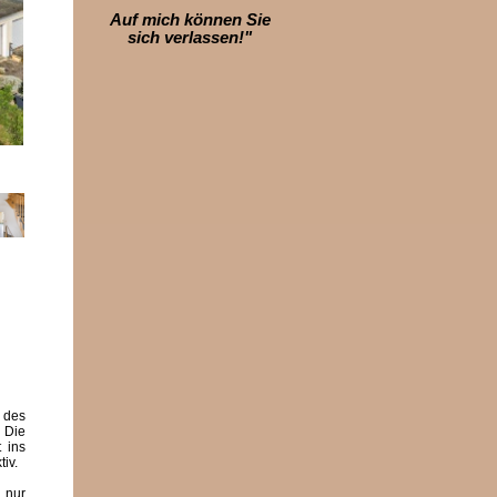
Auf mich können Sie
sich verlassen!"
 des
. Die
 ins
tiv.
 nur