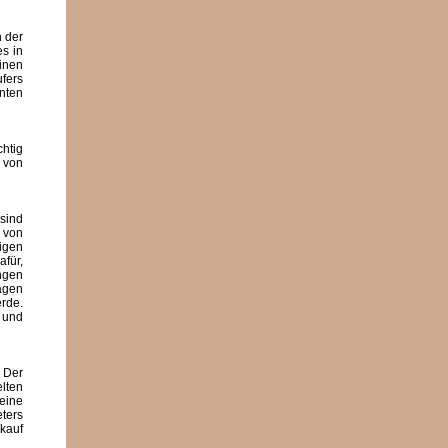
h der
s in
inen
fers
enten
chtig
e von
sind
 von
tigen
afür,
angen
agen
rde.
 und
 Der
lten
keine
ters
kauf