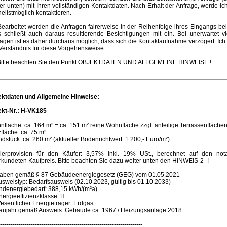
er unten) mit Ihren vollständigen Kontaktdaten. Nach Erhalt der Anfrage, werde ic
ellstmöglich kontaktieren.
Bearbeitet werden die Anfragen fairerweise in der Reihenfolge ihres Eingangs bei
s schließt auch daraus resultierende Besichtigungen mit ein. Bei unerwartet vi
agen ist es daher durchaus möglich, dass sich die Kontaktaufnahme verzögert. Ich 
Verständnis für diese Vorgehensweise.
 Bitte beachten Sie den Punkt OBJEKTDATEN UND ALLGEMEINE HINWEISE !
ektdaten und Allgemeine Hinweise:
ekt-Nr.: H-VK185
fläche: ca. 164 m² = ca. 151 m² reine Wohnfläche zzgl. anteilige Terrassenfläche
fläche: ca. 75 m²
dstück: ca. 260 m² (aktueller Bodenrichtwert: 1.200,- Euro/m²)
lerprovision für den Käufer: 3,57% inkl. 19% USt., berechnet auf den notar
kundeten Kaufpreis. Bitte beachten Sie dazu weiter unten den HINWEIS-2- !
aben gemäß § 87 Gebäudeenergiegesetz (GEG) vom 01.05.2021
usweistyp: Bedarfsausweis (02.10.2023, gültig bis 01.10.2033)
Endenergiebedarf: 388,15 kWh/(m²a)
nergieeffizienzklasse: H
esentlicher Energieträger: Erdgas
Baujahr gemäß Ausweis: Gebäude ca. 1967 / Heizungsanlage 2018
-----------------------------------------------------------------------