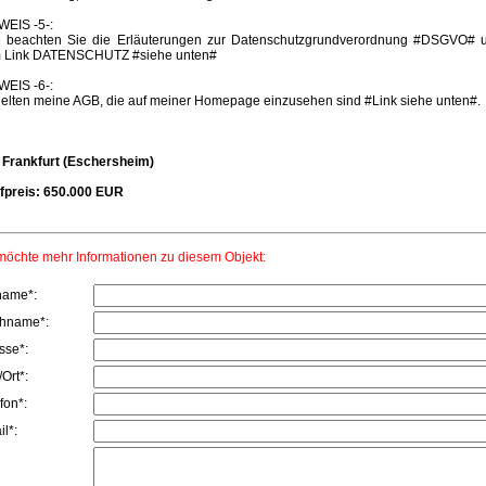
WEIS -5-:
te beachten Sie die Erläuterungen zur Datenschutzgrundverordnung #DSGVO# u
 Link DATENSCHUTZ #siehe unten#
WEIS -6-:
gelten meine AGB, die auf meiner Homepage einzusehen sind #Link siehe unten#.
: Frankfurt (Eschersheim)
fpreis: 650.000 EUR
möchte mehr Informationen zu diesem Objekt:
name*:
hname*:
sse*:
Ort*:
fon*:
l*: