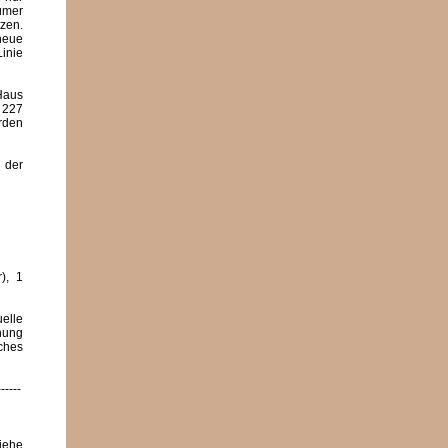
ümer
tzen.
neue
Linie
 Haus
 227
rden
 der
), 1
elle
nung
ches
------
siehe