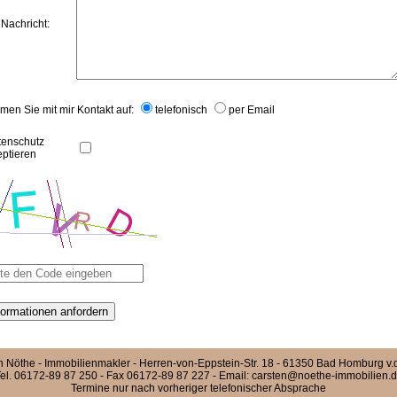
 Nachricht:
en Sie mit mir Kontakt auf:
telefonisch
per Email
tenschutz
eptieren
n Nöthe - Immobilienmakler - Herren-von-Eppstein-Str. 18 - 61350 Bad Homburg v.
el. 06172-89 87 250 - Fax 06172-89 87 227 - Email:
carsten@noethe-immobilien.
Termine nur nach vorheriger telefonischer Absprache