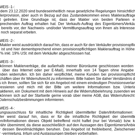
WEIS -1-:
 dem 23.12.2020 sind bundeseinheitlich neue gesetzliche Regelungen hinsichtlic
lerprovision, aber auch in Bezug auf das Zustandekommen eines Maklerauftrage
ft getreten. Eine Grundlage ist, dass der Makler von beiden Parteien e
sprechenden Auftrag erhalten hat. Der Verkaufs-Auftrag des Eigentümers/Verkäu
t bereits vor, der Nachweis- und/oder Vermittlungsauftrag von Ihnen als Interess
 noch separat erbeten.
WEIS -2-:
Makler weist ausdrücklich darauf hin, dass er auch für den Verkäufer provisionspfli
g ist und hier dementsprechend einen provisionspflichtigen Maklerauftrag in Höh
% inkl. 19% USt. mit dem Verkäufer abgeschlossen hat.
WEIS -3-:
 können Maklerverträge, die außerhalb meiner Büroräume geschlossen worden 
B. über das Internet oder per E-Mail), innerhalb von 14 Tagen ohne Angabe
den widerrufen. Ich bin daher verpflichtet, meine Kunden bei provisionspflich
häften über ihr Widerrufsrecht zu informieren. Bitte haben Sie daher Verständnis d
 ich Ihnen, sollten Sie sich für ein Angebot mit einem eindeutigen Provisionsverl
eressieren und mich mit der Bitte um weitere Informationen bzw. Unterl
taktieren, ein Dokument mit dem Hinweis auf die Widerrufsbelehrung zusenden we
 können sich auf der Startseite gerne vorab über meine AGB, das Widerrufsrecht
 Datenschutzbestimmungen informieren.
WEIS -4-:
tungsausschluss für inhaltliche Richtigkeit übermittelter Daten/Informationen:
ler weist darauf hin, dass er für die inhaltliche Richtigkeit der übermitte
n/Informationen dieses Objekt betreffend nicht haftet (nur bei Vorsatz) bzw. 
ähr übernimmt, da diese ausschließlich auf den Aussagen des Eigentümers/Anbie
r dessen Bevollmächtigten beruhen. Das Angebot ist freibleibend, Zwischenver
 -vermietung, Irrtum und Auslassungen bleiben vorbehalten.