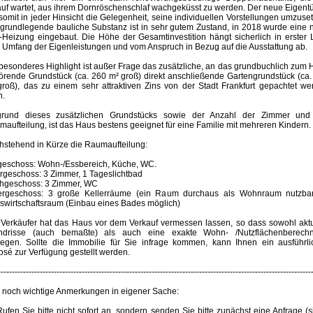
auf wartet, aus ihrem Dornröschenschlaf wachgeküsst zu werden. Der neue Eigent
somit in jeder Hinsicht die Gelegenheit, seine individuellen Vorstellungen umzuse
 grundlegende bauliche Substanz ist in sehr gutem Zustand, in 2018 wurde eine 
Heizung eingebaut. Die Höhe der Gesamtinvestition hängt sicherlich in erster 
 Umfang der Eigenleistungen und vom Anspruch in Bezug auf die Ausstattung ab.
besonderes Highlight ist außer Frage das zusätzliche, an das grundbuchlich zum
örende Grundstück (ca. 260 m² groß) direkt anschließende Gartengrundstück (ca.
groß), das zu einem sehr attraktiven Zins von der Stadt Frankfurt gepachtet we
n.
grund dieses zusätzlichen Grundstücks sowie der Anzahl der Zimmer und
aufteilung, ist das Haus bestens geeignet für eine Familie mit mehreren Kindern.
hstehend in Kürze die Raumaufteilung:
geschoss: Wohn-/Essbereich, Küche, WC.
rgeschoss: 3 Zimmer, 1 Tageslichtbad
hgeschoss: 3 Zimmer, WC
ergeschoss: 3 große Kellerräume (ein Raum durchaus als Wohnraum nutzbar
swirtschaftsraum (Einbau eines Bades möglich)
 Verkäufer hat das Haus vor dem Verkauf vermessen lassen, so dass sowohl aktu
ndrisse (auch bemaßte) als auch eine exakte Wohn- /Nutzflächenberech
liegen. Sollte die Immobilie für Sie infrage kommen, kann Ihnen ein ausführli
sé zur Verfügung gestellt werden.
----------------------------------------------------------------------------------------------------------------
r noch wichtige Anmerkungen in eigener Sache:
Rufen Sie bitte nicht sofort an, sondern senden Sie bitte zunächst eine Anfrage (