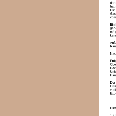
dar
hat 
Die
Gas-
vom
Ein 
geh
m² 
kan
Auf
Raum
Nac
Erd
Obe
Dac
Unt
Hau
Der
Gru
vor
Expo
-----
Hie
1.) 