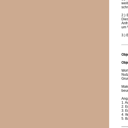
weit
schn
2.) 
Die
Anfr
um 
3.)
Obj
Obj
Wohn
Nutz
Grun
Mak
beur
Ang
1. A
2. 
3. E
4. W
5. 
-----