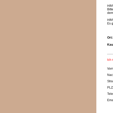
HIN
Bit
dem
HIN
Es 
Ort
Kau
Ich 
Vor
Nac
Stra
PLZ/
Tele
Emai