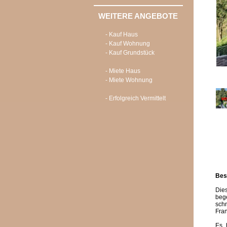
WEITERE ANGEBOTE
- Kauf Haus
- Kauf Wohnung
- Kauf Grundstück
- Miete Haus
- Miete Wohnung
- Erfolgreich Vermittelt
Bes
Die
bege
sch
Fran
Es 