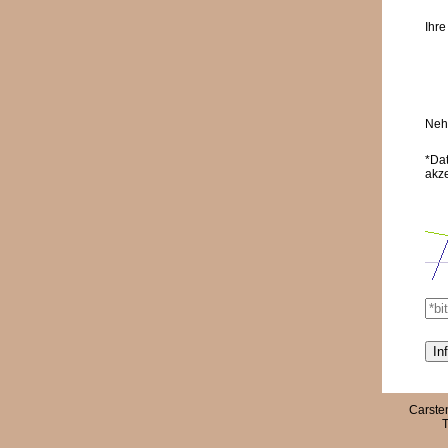
Ihre
Nehm
*Da
akz
Carste
T