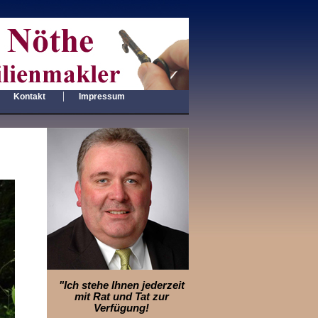
|
|
Kontakt
Impressum
"Ich stehe Ihnen jederzeit
mit Rat und Tat zur
Verfügung!