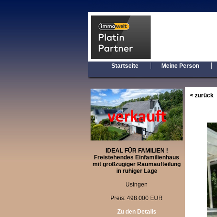
|
Startseite
Meine Person
< zurück
IDEAL FÜR FAMILIEN !
Freistehendes Einfamilienhaus
mit großzügiger Raumaufteilung
in ruhiger Lage
Usingen
Preis: 498.000 EUR
Zu den Details