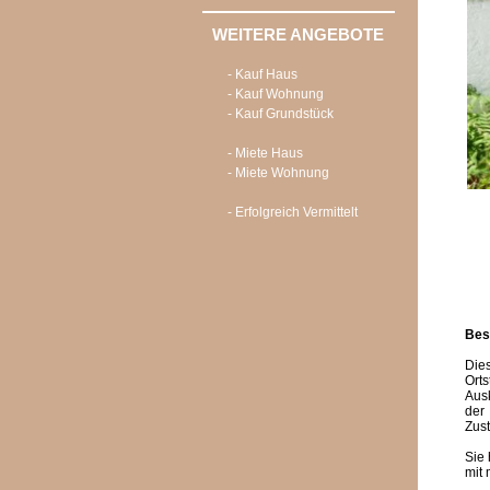
WEITERE ANGEBOTE
- Kauf Haus
- Kauf Wohnung
- Kauf Grundstück
- Miete Haus
- Miete Wohnung
- Erfolgreich Vermittelt
Bes
Die
Ort
Ausk
der
Zust
Sie
mit