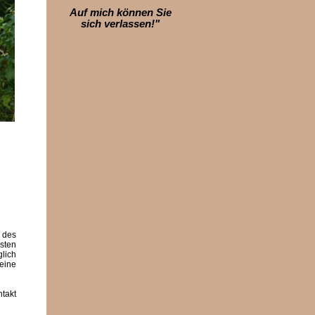
Auf mich können Sie
sich verlassen!"
 des
sten
glich
eine
takt