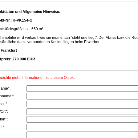
ektdaten und Allgemeine Hinweise:
ekt-Nr.: H-VK154-G
ndstücksgröße: ca. 650 m²
Immobilie wird verkauft wie sie momentan "steht und liegt". Der Abriss bzw. die R
 sämtliche damit verbundenen Kosten liegen beim Erwerber.
 Frankfurt
fpreis: 270.000 EUR
möchte mehr Informationen zu diesem Objekt:
name*:
hname*:
sse*:
Ort*:
fon*:
l*: