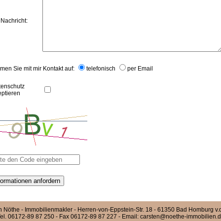
 Nachricht:
en Sie mit mir Kontakt auf:
telefonisch
per Email
tenschutz
eptieren
n Nöthe - Immobilienmakler - Herren-von-Eppstein-Str. 18 - 61350 Bad Homburg v.
el. 06172-89 87 250 - Fax 06172-89 87 227 - Email:
carsten@noethe-immobilien.