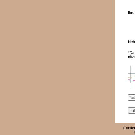
Ihre
Nehm
*Da
akz
Carste
T