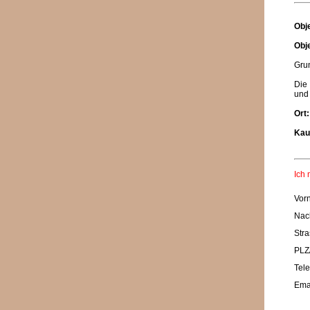
Obj
Obj
Gru
Die 
und
Ort:
Kau
Ich 
Vor
Nac
Stra
PLZ/
Tele
Emai