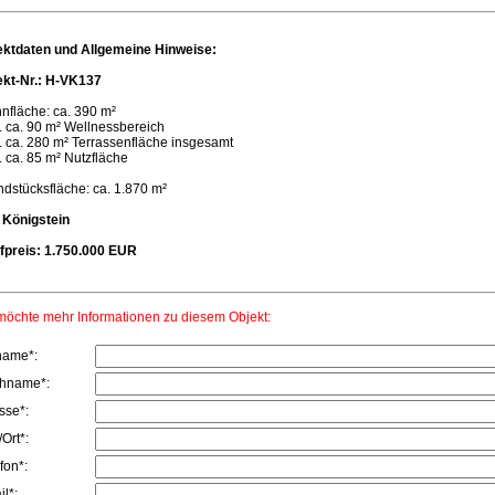
ektdaten und Allgemeine Hinweise:
ekt-Nr.: H-VK137
nfläche: ca. 390 m²
. ca. 90 m² Wellnessbereich
. ca. 280 m² Terrassenfläche insgesamt
. ca. 85 m² Nutzfläche
dstücksfläche: ca. 1.870 m²
 Königstein
fpreis: 1.750.000 EUR
möchte mehr Informationen zu diesem Objekt:
name*:
hname*:
sse*:
Ort*:
fon*:
l*: