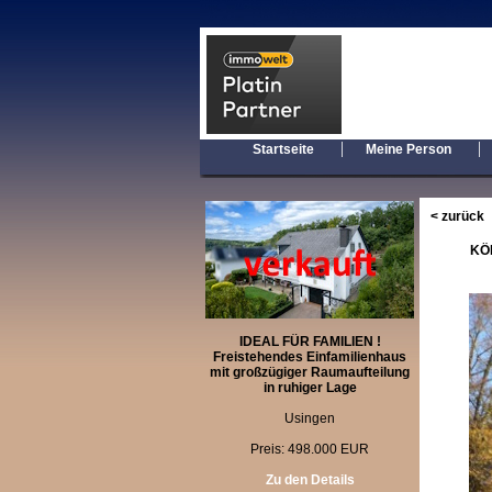
|
Startseite
Meine Person
< zurück
KÖN
IDEAL FÜR FAMILIEN !
Freistehendes Einfamilienhaus
mit großzügiger Raumaufteilung
in ruhiger Lage
Usingen
Preis: 498.000 EUR
Zu den Details