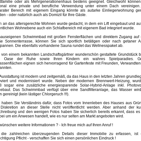
ßfamilie oder als Mehrgenerationenhaus bestens geeignet. Gleichwohl können
ional eine private und berufliche Verwendung unter einem Dach vereinigen.
arater Bereich mit eigenem Eingang könnte als autarke Einliegerwohnung gen
en - oder natürlich auch als Domizil für Ihre Gäste.
 an das altersgerechte Wohnen wurde gedacht, in dem ein Lift eingebaut und au
ntlichen Wohnebene auch ein Schlafbereich mit eigenem Bad integriert wurde.
hauseigenen Schwimmbad mit großen Fensterflächen und direktem Zugang auf 
ße Sonnenterrasse, können Sie sich sportlich betätigen oder nach getaner Ar
spannen. Die ebenfalls vorhandene Sauna rundet das Wellnesspaket ab.
 von einem bekannten Landschaftsgärtner wunderschön gestaltete Grundstück bi
e Oase der Ruhe sowie Ihren Kindern ein wahres Spielparadies. G
assenflächen eignen sich hervorragend für Gartenfeste mit Freunden, Verwandte
annten.
Ausstattung ist modern und zeitgemäß, da das Haus in den letzten Jahren grundl
oviert und modernisiert wurde. Neben der modernen Brennwert-Heizung, wurd
8 sogar eine zusätzliche energiesparende Solar-Hybrid-Anlage inkl. Photovol
gebaut. Das Schwimmbad verfügt über eine Sandfilteranlage, das Wasser wird
 gereinigt (kein lästiger Chlorgeruch !!!).
te haben Sie Verständnis dafür, dass Fotos vom Innenleben des Hauses aus Grü
 Diskretion an dieser Stelle nicht veröffentlicht werden. Aber anhand der ku
chreibung und den wenigen Fotos haben Sie sicherlich bereits erkannt, dass es 
bei um ein Anwesen handelt, wie es nur selten am Markt angeboten wird.
wünschen weitere Informationen ? - Ich freue mich auf Ihren Anruf !
die zahlreichen überzeugenden Details dieser Immobilie zu erfassen, ist 
chtigung Pflicht - verschaffen Sie sich einen persönlichen Eindruck !