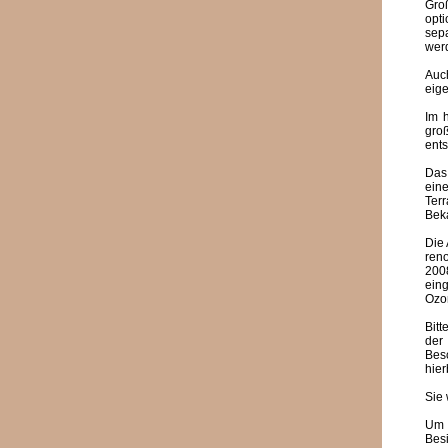
Gro
opt
sep
werd
Auch
eige
Im 
gro
ent
Das
ein
Terr
Bek
Die 
ren
200
ein
Ozon
Bit
der
Bes
hier
Sie 
Um 
Besi