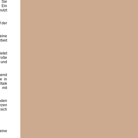
 Sie
 Ein
utzt
f der
eine
beit
etet
roße
n und
egend
e in
taik
 mit
nden
rzen
sich
eine