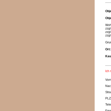
Obj
Obj
Woh
zzgl
zzgl
zzgl
Grun
Ort:
Kau
Ich 
Vor
Nac
Stra
PLZ/
Tele
Emai