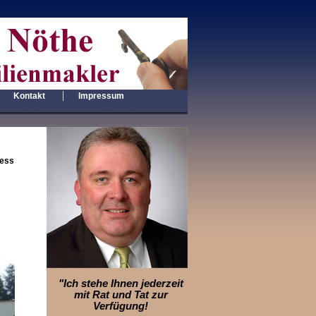
|
|
Kontakt
Impressum
ness
"Ich stehe Ihnen jederzeit
mit Rat und Tat zur
Verfügung!