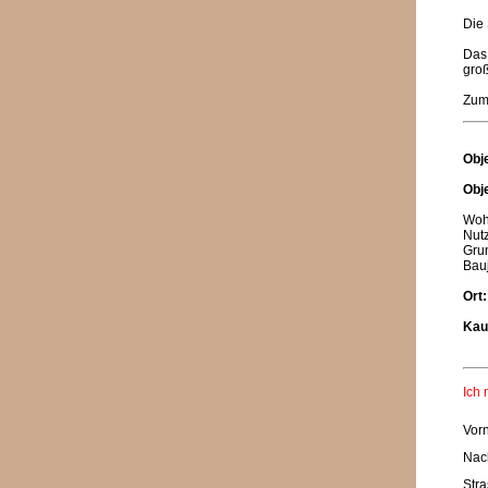
Die 
Das
gro
Zum
Obj
Obj
Woh
Nutz
Grun
Bau
Ort
Kau
Ich 
Vor
Nac
Stra