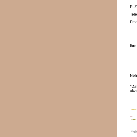
PLZ/
Tele
Emai
Ihre
Nehm
*Da
akz