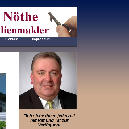
|
|
Kontakt
Impressum
"Ich stehe Ihnen jederzeit
mit Rat und Tat zur
Verfügung!