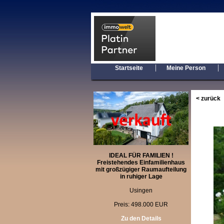
|
Startseite
Meine Person
< zurück
IDEAL FÜR FAMILIEN !
Freistehendes Einfamilienhaus
mit großzügiger Raumaufteilung
in ruhiger Lage
Usingen
Preis: 498.000 EUR
Zu den Details