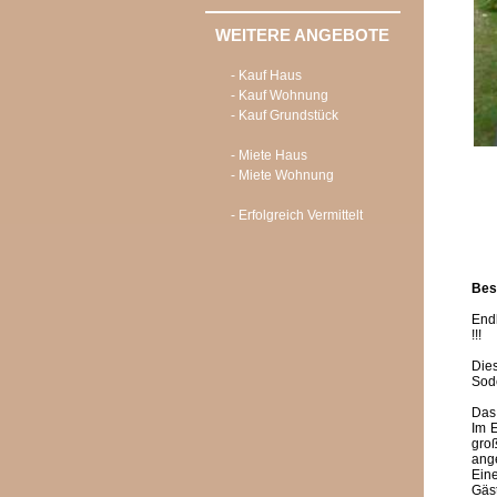
WEITERE ANGEBOTE
- Kauf Haus
- Kauf Wohnung
- Kauf Grundstück
- Miete Haus
- Miete Wohnung
- Erfolgreich Vermittelt
Bes
Endl
!!!
Die
Sode
Das 
Im E
gro
ange
Ein
Gäst