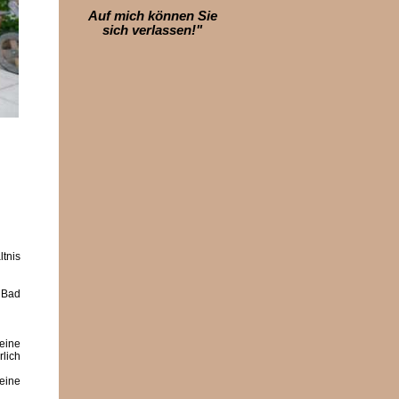
Auf mich können Sie
sich verlassen!"
ltnis
 Bad
 eine
lich
eine