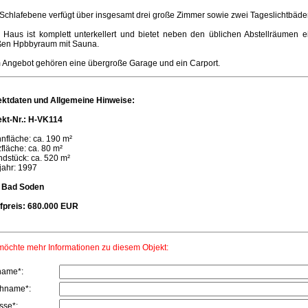
Schlafebene verfügt über insgesamt drei große Zimmer sowie zwei Tageslichtbäder
 Haus ist komplett unterkellert und bietet neben den üblichen Abstellräumen e
ßen Hpbbyraum mit Sauna.
 Angebot gehören eine übergroße Garage und ein Carport.
ektdaten und Allgemeine Hinweise:
ekt-Nr.: H-VK114
nfläche: ca. 190 m²
fläche: ca. 80 m²
dstück: ca. 520 m²
jahr: 1997
: Bad Soden
fpreis: 680.000 EUR
möchte mehr Informationen zu diesem Objekt:
name*:
hname*:
sse*: